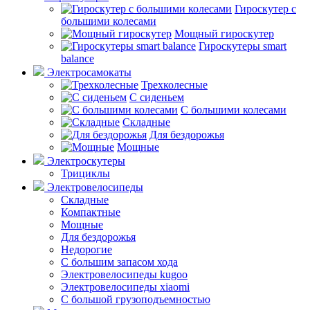
Гироскутер с
большими колесами
Мощный гироскутер
Гироскутеры smart
balance
Электросамокаты
Трехколесные
С сиденьем
С большими колесами
Складные
Для бездорожья
Мощные
Электроскутеры
Трициклы
Электровелосипеды
Складные
Компактные
Мощные
Для бездорожья
Недорогие
С большим запасом хода
Электровелосипеды kugoo
Электровелосипеды xiaomi
С большой грузоподъемностью