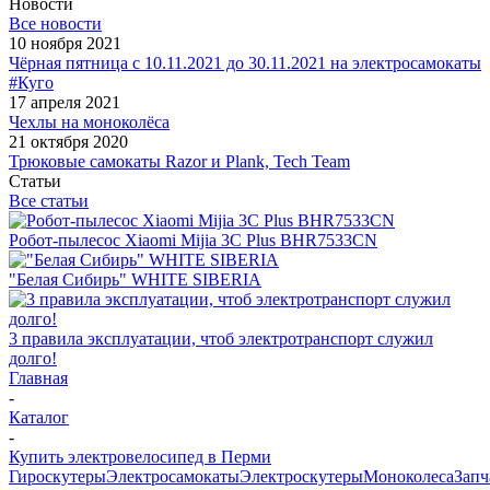
Новости
Все новости
10 ноября 2021
Чёрная пятница с 10.11.2021 до 30.11.2021 на электросамокаты
#Куго
17 апреля 2021
Чехлы на моноколёса
21 октября 2020
Трюковые самокаты Razor и Plank, Tech Team
Статьи
Все статьи
Робот-пылесос Xiaomi Mijia 3C Plus BHR7533CN
"Белая Сибирь" WHITE SIBERIA
3 правила эксплуатации, чтоб электротранспорт служил
долго!
Главная
-
Каталог
-
Купить электровелосипед в Перми
Гироскутеры
Электросамокаты
Электроскутеры
Моноколеса
Запч