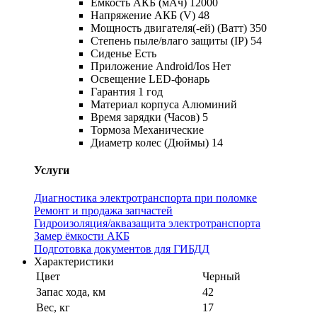
Емкость АКБ (мАч) 12000
Напряжение АКБ (V) 48
Мощность двигателя(-ей) (Ватт) 350
Степень пыле/влаго защиты (IP) 54
Сиденье Есть
Приложение Android/Ios Нет
Освещение LED-фонарь
Гарантия 1 год
Материал корпуса Алюминий
Время зарядки (Часов) 5
Тормоза Механические
Диаметр колес (Дюймы) 14
Услуги
Диагностика электротранспорта при поломке
Ремонт и продажа запчастей
Гидроизоляция/аквазащита электротранспорта
Замер ёмкости АКБ
Подготовка документов для ГИБДД
Характеристики
Цвет
Черный
Запас хода, км
42
Вес, кг
17