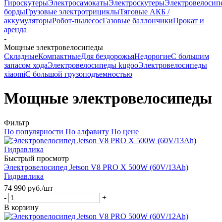
Гироскутеры
Электросамокаты
Электроскутеры
Электровелосип
борды
Грузовые электротрициклы
Тяговые АКБ /
аккумуляторы
Робот-пылесос
Газовые баллончики
Прокат и
аренда
-
Мощные электровелосипеды
Складные
Компактные
Для бездорожья
Недорогие
С большим
запасом хода
Электровелосипеды kugoo
Электровелосипеды
xiaomi
С большой грузоподъемностью
Мощные электровелосипеды
Фильтр
По популярности
По алфавиту
По цене
Быстрый просмотр
Электровелосипед Jetson V8 PRO X 500W (60V/13Ah)
Гидравлика
74 990
руб.
/шт
-
+
В корзину