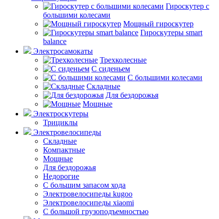
Гироскутер с
большими колесами
Мощный гироскутер
Гироскутеры smart
balance
Электросамокаты
Трехколесные
С сиденьем
С большими колесами
Складные
Для бездорожья
Мощные
Электроскутеры
Трициклы
Электровелосипеды
Складные
Компактные
Мощные
Для бездорожья
Недорогие
С большим запасом хода
Электровелосипеды kugoo
Электровелосипеды xiaomi
С большой грузоподъемностью