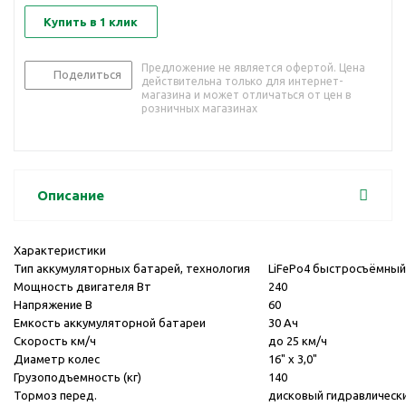
Купить в 1 клик
Предложение не является офертой. Цена
Поделиться
действительна только для интернет-
магазина и может отличаться от цен в
розничных магазинах
Описание
Характеристики
Тип аккумуляторных батарей, технология
LiFePo4 быстросъёмный
Мощность двигателя Вт
240
Напряжение В
60
Емкость аккумуляторной батареи
30 Ач
Скорость км/ч
до 25 км/ч
Диаметр колес
16" х 3,0"
Грузоподъемность (кг)
140
Тормоз перед.
дисковый гидравлическ