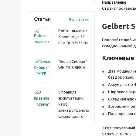
Направление
Страна производ
Статьи
Все статьи
Gelbert 
Робот-пылесос
Xiaomi Mijia 3C
Покоряйте любые 
Plus BHR7533CN
складной рамой 
Ключевые 
"Белая Сибирь"
WHITE SIBERIA
Два мощных мо
бездорожью;
Аккумулятор 48
Широкие покры
3 правила
эксплуатации,
Складная алюм
чтоб
Эргономичное 
электротранспорт
Полноценная с
служил долго!
Этот популярный 
Saturn Dual PRO 