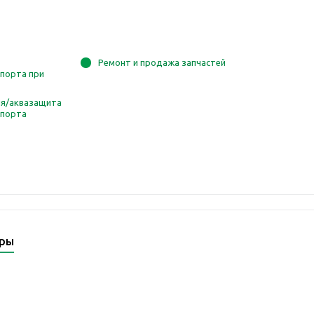
Ремонт и продажа запчастей
порта при
ия/аквазащита
спорта
ары