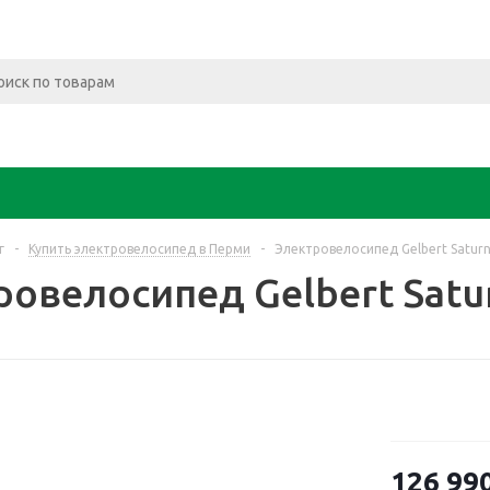
г
-
Купить электровелосипед в Перми
-
Электровелосипед Gelbert Satur
ровелосипед Gelbert Satu
126 99