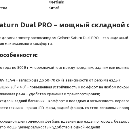
Фэтбайк
ства
Китай
Saturn Dual PRO – мощный складной
дороги с электровелосипедом Gelbert Saturn Dual PRO – это надежный
для максимального комфорта.
особенности:
тора по 500 Вт – переключайтесь между передним, задним или полным 
V 13А·ч – запас хода до 50–70 км (в зависимости от режима езды);
шки 20" × 4.0" – повышенная устойчивость и комфорт на любом покры
иниевая рама – удобство хранения и транспортировки;
седло и задний багажник – комфорт в поездках и возможность перевоз
ветотехника – яркая LED-фара, задний фонарь со стоп-сигналом и пов
складной электрический фэтбайк идеален для езды по городу, бездор
– это мощь, универсальность и удобство в одной модели!