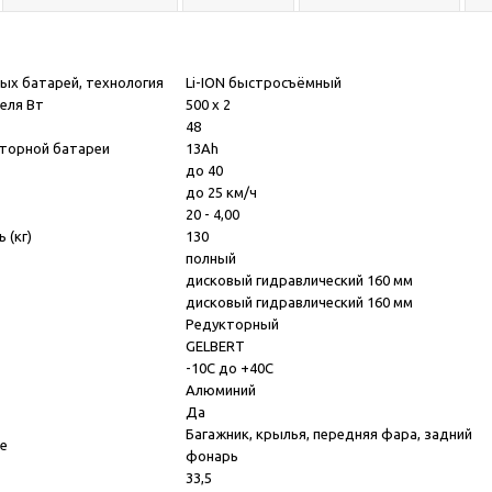
ых батарей, технология
Li-ION быстросъёмный
еля Вт
500 x 2
48
яторной батареи
13Ah
до 40
до 25 км/ч
20 - 4,00
 (кг)
130
полный
дисковый гидравлический 160 мм
дисковый гидравлический 160 мм
Редукторный
GELBERT
-10С до +40С
Алюминий
Да
Багажник, крылья, передняя фара, задний
е
фонарь
33,5