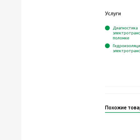
Услуги
Диагностика
электротранс
поломке
Гидроизоляц
электротран
Похожие тов