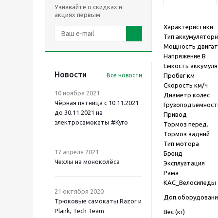
Узнавайте о скидках и
акциях первым
Характеристики
Тип аккумуляторн
Мощность двигат
Напряжение В
Емкость аккумул
Новости
Все новости
Пробег км
Скорость км/ч
10 ноября 2021
Диаметр колес
Чёрная пятница с 10.11.2021
Грузоподъемность
до 30.11.2021 на
Привод
электросамокаты #Куго
Тормоз перед.
Тормоз задний
Тип мотора
17 апреля 2021
Бренд
Чехлы на моноколёса
Эксплуатация
Рама
КАС_Велосипеды
21 октября 2020
Доп.оборудовани
Трюковые самокаты Razor и
Plank, Tech Team
Вес (кг)