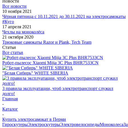
Новости
Все новости
10 ноября 2021
Чёрная пятница с 10.11.2021 до 30.11.2021 на электросамокаты
#Куго
17 апреля 2021
Чехлы на моноколёса
21 октября 2020
Трюковые самокаты Razor и Plank, Tech Team
Статьи
Все статьи
Робот-пылесос Xiaomi Mijia 3C Plus BHR7533CN
"Белая Сибирь" WHITE SIBERIA
3 правила эксплуатации, чтоб электротранспорт служил
долго!
Главная
-
Каталог
-
Купить электросамокат в Перми
Гироскутеры
Электроскутеры
Электровелосипеды
Моноколеса
За