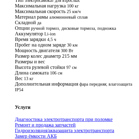
Тип
электросамокат для взрослых
Максимальная нагрузка
100 кг
Максимальная скорость
25 км/ч
Материал рамы
алюминиевый сплав
Складной
да
Опции
ручной тормоз, дисковые тормоза, подножка
Аккумулятор
Li-ion
Время зарядки
4,5 ч
Пробег на одном заряде
30 км
Мощность двигателя
300 Вт
Размер колес диаметр 215 мм
Размеры и вес
Высота рулевой стойки
97 см
Длина самоката
106 см
Вес
13 кг
Дополнительная информация
фара передняя; влагозащита
IP54
Услуги
Диагностика электротранспорта при поломке
Ремонт и продажа запчастей
Гидроизоляция/аквазащита электротранспорта
Замер ёмкости АКБ