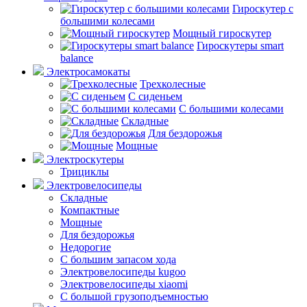
Гироскутер с
большими колесами
Мощный гироскутер
Гироскутеры smart
balance
Электросамокаты
Трехколесные
С сиденьем
С большими колесами
Складные
Для бездорожья
Мощные
Электроскутеры
Трициклы
Электровелосипеды
Складные
Компактные
Мощные
Для бездорожья
Недорогие
С большим запасом хода
Электровелосипеды kugoo
Электровелосипеды xiaomi
С большой грузоподъемностью