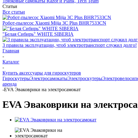
Трюковые самокаты Razor и Plank, Tech Team
Статьи
Все статьи
Робот-пылесос Xiaomi Mijia 3C Plus BHR7533CN
"Белая Сибирь" WHITE SIBERIA
3 правила эксплуатации, чтоб электротранспорт служил долго!
Главная
-
Каталог
-
Купить аксессуары для гироскутеров
Гироскутеры
Электросамокаты
Электроскутеры
Электровелосип
аренда
-
EVA Эваковрики на электросамокат
EVA Эваковрики на электрос