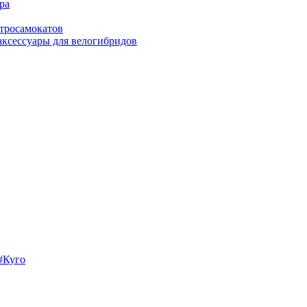
ра
ктросамокатов
аксессуары для велогибридов
 #Куго