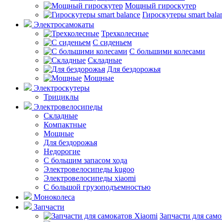
Мощный гироскутер
Гироскутеры smart bala
Электросамокаты
Трехколесные
С сиденьем
С большими колесами
Складные
Для бездорожья
Мощные
Электроскутеры
Трициклы
Электровелосипеды
Складные
Компактные
Мощные
Для бездорожья
Недорогие
С большим запасом хода
Электровелосипеды kugoo
Электровелосипеды xiaomi
С большой грузоподъемностью
Моноколеса
Запчасти
Запчасти для само