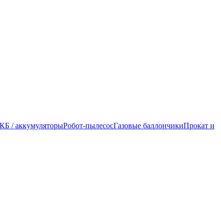
КБ / аккумуляторы
Робот-пылесос
Газовые баллончики
Прокат и