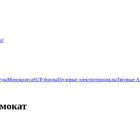
еды
Моноколеса
SUP-борды
Грузовые электротрициклы
Тяговые А
амокат