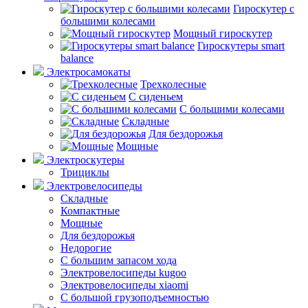
Гироскутер с
большими колесами
Мощный гироскутер
Гироскутеры smart
balance
Электросамокаты
Трехколесные
С сиденьем
С большими колесами
Складные
Для бездорожья
Мощные
Электроскутеры
Трициклы
Электровелосипеды
Складные
Компактные
Мощные
Для бездорожья
Недорогие
С большим запасом хода
Электровелосипеды kugoo
Электровелосипеды xiaomi
С большой грузоподъемностью