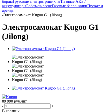
борды
Грузовые электротрициклы
Тяговые АКБ /
аккумуляторы
Робот-пылесос
Газовые баллончики
Прокат и
аренда
-
Электросамокат Kugoo G1 (Jilong)
Электросамокат Kugoo G1
(Jilong)
89 990
руб.
/шт
-
+
В корзину