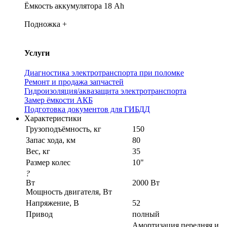
Ёмкость аккумулятора 18 Аh
Подножка +
Услуги
Диагностика электротранспорта при поломке
Ремонт и продажа запчастей
Гидроизоляция/аквазащита электротранспорта
Замер ёмкости АКБ
Подготовка документов для ГИБДД
Характеристики
Грузоподъёмность, кг
150
Запас хода, км
80
Вес, кг
35
Размер колес
10"
?
Вт
2000 Вт
Мощность двигателя, Вт
Напряжение, В
52
Привод
полный
Амортизация передняя и