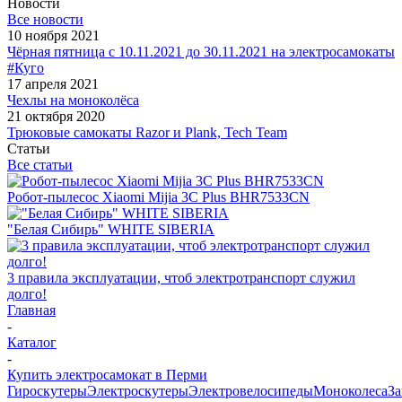
Новости
Все новости
10 ноября 2021
Чёрная пятница с 10.11.2021 до 30.11.2021 на электросамокаты
#Куго
17 апреля 2021
Чехлы на моноколёса
21 октября 2020
Трюковые самокаты Razor и Plank, Tech Team
Статьи
Все статьи
Робот-пылесос Xiaomi Mijia 3C Plus BHR7533CN
"Белая Сибирь" WHITE SIBERIA
3 правила эксплуатации, чтоб электротранспорт служил
долго!
Главная
-
Каталог
-
Купить электросамокат в Перми
Гироскутеры
Электроскутеры
Электровелосипеды
Моноколеса
За