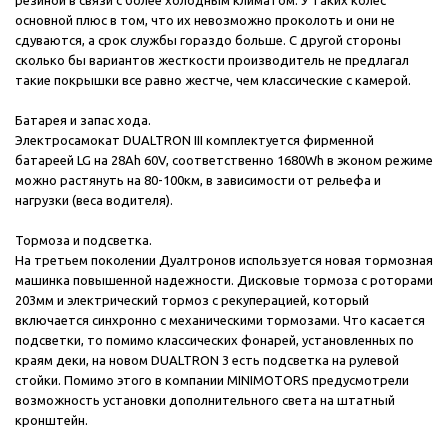
резиной в связи с более холодным климатом. У таких колес
основной плюс в том, что их невозможно проколоть и они не
сдуваются, а срок службы гораздо больше. С другой стороны
сколько бы вариантов жесткости производитель не предлагал
такие покрышки все равно жестче, чем классические с камерой.
Батарея и запас хода.
Электросамокат DUALTRON III комплектуется фирменной
батареей LG на 28Ah 60V, соответственно 1680Wh в эконом режиме
можно растянуть на 80-100км, в зависимости от рельефа и
нагрузки (веса водителя).
Тормоза и подсветка.
На третьем поколении Дуалтронов используется новая тормозная
машинка повышенной надежности. Дисковые тормоза с роторами
203мм и электрический тормоз с рекуперацией, который
включается синхронно с механическими тормозами. Что касается
подсветки, то помимо классических фонарей, установленных по
краям деки, на новом DUALTRON 3 есть подсветка на рулевой
стойки. Помимо этого в компании MINIMOTORS предусмотрели
возможность установки дополнительного света на штатный
кронштейн.