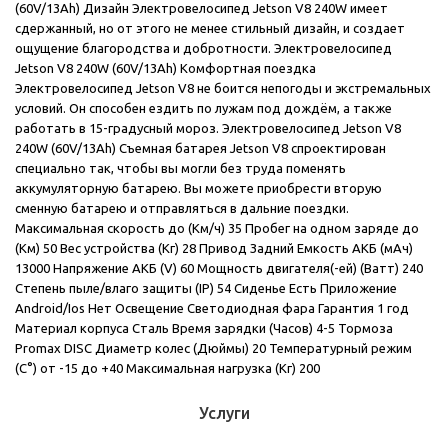
(60V/13Ah) Дизайн Электровелосипед Jetson V8 240W имеет
сдержанный, но от этого не менее стильный дизайн, и создает
ощущение благородства и добротности. Электровелосипед
Jetson V8 240W (60V/13Ah) Комфортная поездка
Электровелосипед Jetson V8 не боится непогоды и экстремальных
условий. Он способен ездить по лужам под дождём, а также
работать в 15-градусный мороз. Электровелосипед Jetson V8
240W (60V/13Ah) Съемная батарея Jetson V8 спроектирован
специально так, чтобы вы могли без труда поменять
аккумуляторную батарею. Вы можете приобрести вторую
сменную батарею и отправляться в дальние поездки.
Максимальная скорость до (Км/ч) 35 Пробег на одном заряде до
(Км) 50 Вес устройства (Кг) 28 Привод Задний Емкость АКБ (мАч)
13000 Напряжение АКБ (V) 60 Мощность двигателя(-ей) (Ватт) 240
Степень пыле/влаго защиты (IP) 54 Сиденье Есть Приложение
Android/Ios Нет Освещение Светодиодная фара Гарантия 1 год
Материал корпуса Сталь Время зарядки (Часов) 4-5 Тормоза
Promax DISC Диаметр колес (Дюймы) 20 Температурный режим
(С°) от -15 до +40 Максимальная нагрузка (Кг) 200
Услуги