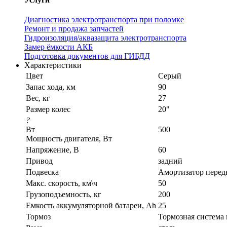
Диагностика электротранспорта при поломке
Ремонт и продажа запчастей
Гидроизоляция/аквазащита электротранспорта
Замер ёмкости АКБ
Подготовка документов для ГИБДД
Характеристики
Цвет
Серый
Запас хода, км
90
Вес, кг
27
Размер колес
20"
?
Вт
500
Мощность двигателя, Вт
Напряжение, В
60
Привод
задний
Подвеска
Амортизатор перед
Макс. скорость, км\ч
50
Грузоподъемность, кг
200
Емкость аккумуляторной батареи, Ah
25
Тормоз
Тормозная система