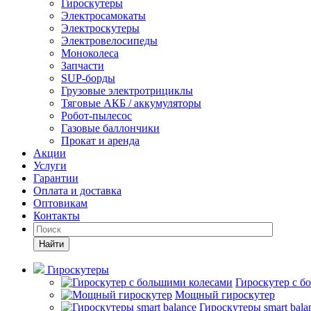
Гироскутеры
Электросамокаты
Электроскутеры
Электровелосипеды
Моноколеса
Запчасти
SUP-борды
Грузовые электротрициклы
Тяговые АКБ / аккумуляторы
Робот-пылесос
Газовые баллончики
Прокат и аренда
Акции
Услуги
Гарантии
Оплата и доставка
Оптовикам
Контакты
Найти
Гироскутеры
Гироскутер с б
Мощный гироскутер
Гироскутеры smart bala