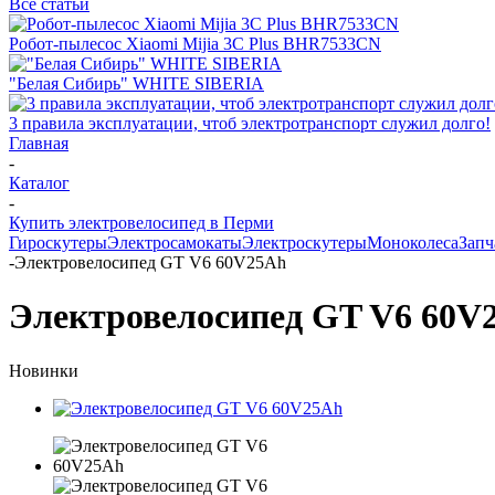
Все статьи
Робот-пылесос Xiaomi Mijia 3C Plus BHR7533CN
"Белая Сибирь" WHITE SIBERIA
3 правила эксплуатации, чтоб электротранспорт служил долго!
Главная
-
Каталог
-
Купить электровелосипед в Перми
Гироскутеры
Электросамокаты
Электроскутеры
Моноколеса
Запч
-
Электровелосипед GT V6 60V25Ah
Электровелосипед GT V6 60V
Новинки