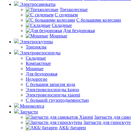
Электросамокаты
Трехколесные
С сиденьем
С большими колесами
Складные
Для бездорожья
Мощные
Электроскутеры
Трициклы
Электровелосипеды
Складные
Компактные
Мощные
Для бездорожья
Недорогие
С большим запасом хода
Электровелосипеды kugoo
Электровелосипеды xiaomi
С большой грузоподъемностью
Моноколеса
Запчасти
Запчасти для само
Запчасти для гироскуте
АКБ/ батареи