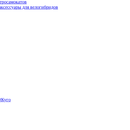
ктросамокатов
аксессуары для велогибридов
 #Куго