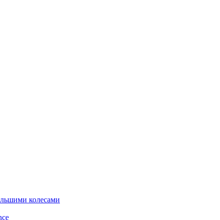
ольшими колесами
nce