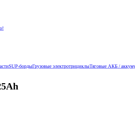
асти
SUP-борды
Грузовые электротрициклы
Тяговые АКБ / аккум
25Ah