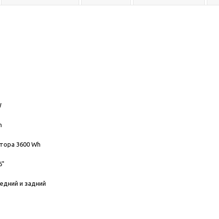
W
h
тора 3600 Wh
6"
едний и задний