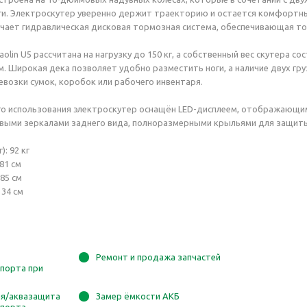
и. Электроскутер уверенно держит траекторию и остается комфортны
ает гидравлическая дисковая тормозная система, обеспечивающая точ
olin U5 рассчитана на нагрузку до 150 кг, а собственный вес скутера со
. Широкая дека позволяет удобно разместить ноги, а наличие двух г
возки сумок, коробок или рабочего инвентаря.
го использования электроскутер оснащён LED-дисплеем, отображающи
выми зеркалами заднего вида, полноразмерными крыльями для защиты
): 92 кг
81 см
85 см
 34 см
Ремонт и продажа запчастей
порта при
ия/аквазащита
Замер ёмкости АКБ