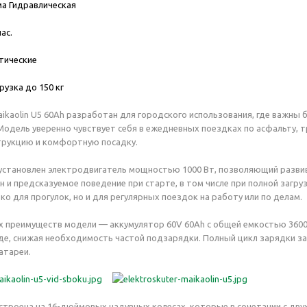
а Гидравлическая
ас.
тические
рузка до 150 кг
ikaolin U5 60Ah разработан для городского использования, где важны 
 Модель уверенно чувствует себя в ежедневных поездках по асфальту,
трукцию и комфортную посадку.
 установлен электродвигатель мощностью 1000 Вт, позволяющий развив
н и предсказуемое поведение при старте, в том числе при полной загр
о для прогулок, но и для регулярных поездок на работу или по делам.
 преимуществ модели — аккумулятор 60V 60Ah с общей емкостью 3600 
де, снижая необходимость частой подзарядки. Полный цикл зарядки за
атареи.
строена на 16-дюймовых надувных колесах, которые в сочетании с д