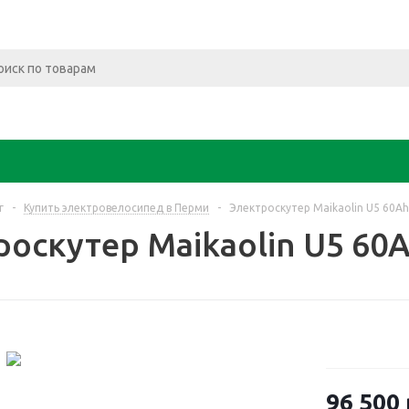
г
-
Купить электровелосипед в Перми
-
Электроскутер Maikaolin U5 60Ah
роскутер Maikaolin U5 60
96 500