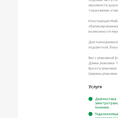
неровности дорог
торможение отвеч
Конструкция Maika
сбалансированным
возможности пере
Для повседневно
подсветкой, боко
Вес с упаковкой (кг
Длина упаковки: 1
Высота упаковки: 
Ширина упаковки:
Услуги
Диагностика
электротранс
поломке
Гидроизоляц