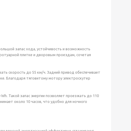
большой запас хода, устойчивость и возможность
 тротуарной плитке и дворовым проездам, сочетая
ать скорость до 55 км/ч. Задний привод обеспечивает
узке. Благодаря тяговитому мотору электроскутер
Wh. Такой запас энергии позволяет проезжать до 110
нимает около 10 часов, что удобно для ночного
вухподвесной амортизацией эффективно сглаживают