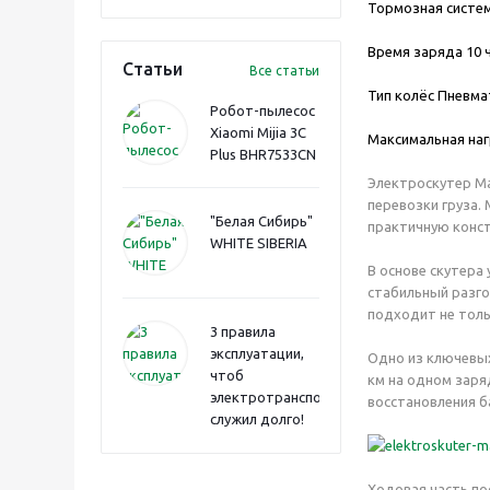
Тормозная систем
Время заряда 10 ч
Статьи
Все статьи
Тип колёс Пневма
Робот-пылесос
Xiaomi Mijia 3C
Максимальная наг
Plus BHR7533CN
Электроскутер Ma
перевозки груза.
"Белая Сибирь"
практичную конс
WHITE SIBERIA
В основе скутера
стабильный разго
подходит не тольк
3 правила
эксплуатации,
Одно из ключевых
чтоб
км на одном заря
электротранспорт
восстановления б
служил долго!
Ходовая часть по