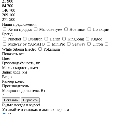
21 900
84 300
146 700
209 100
271 500
Наши предложения
Хиты продаж
Мы советуем
Новинки
По акции
Бренд
Ninebot
Dualtron
Halten
KingSong
Kugoo
Midway by YAMATO
MiniPro
Segway
Ultron
White Siberia Electro
Yokamura
Показать все
Цвет
Грузоподъёмность, кг
Макс. скорость, км\ч
Запас хода, км
Вес, кг
Размер колес
Производитель
Мощность двигателя, Вт
?
Показать
Сбросить
Будьте всегда в курсе!
Узнавайте о скидках и акциях первым