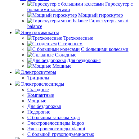
Гироскутер с
большими колесами
Мощный гироскутер
Гироскутеры smart
balance
Электросамокаты
Трехколесные
С сиденьем
С большими колесами
Складные
Для бездорожья
Мощные
Электроскутеры
Трициклы
Электровелосипеды
Складные
Компактные
Мощные
Для бездорожья
Недорогие
С большим запасом хода
Электровелосипеды kugoo
Электровелосипеды xiaomi
С большой грузоподъемностью