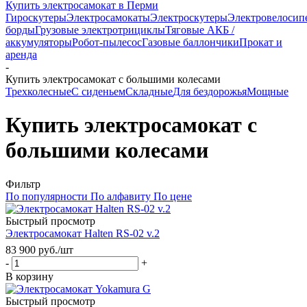
Купить электросамокат в Перми
Гироскутеры
Электросамокаты
Электроскутеры
Электровелосип
борды
Грузовые электротрициклы
Тяговые АКБ /
аккумуляторы
Робот-пылесос
Газовые баллончики
Прокат и
аренда
-
Купить электросамокат с большими колесами
Трехколесные
С сиденьем
Складные
Для бездорожья
Мощные
Купить электросамокат с
большими колесами
Фильтр
По популярности
По алфавиту
По цене
Быстрый просмотр
Электросамокат Halten RS-02 v.2
83 900
руб.
/шт
-
+
В корзину
Быстрый просмотр