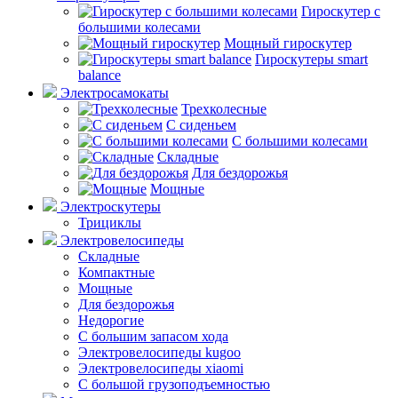
Гироскутер с
большими колесами
Мощный гироскутер
Гироскутеры smart
balance
Электросамокаты
Трехколесные
С сиденьем
С большими колесами
Складные
Для бездорожья
Мощные
Электроскутеры
Трициклы
Электровелосипеды
Складные
Компактные
Мощные
Для бездорожья
Недорогие
С большим запасом хода
Электровелосипеды kugoo
Электровелосипеды xiaomi
С большой грузоподъемностью