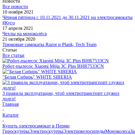
Новости
Все новости
10 ноября 2021
Чёрная пятница с 10.11.2021 до 30.11.2021 на электросамокаты
#Куго
17 апреля 2021
Чехлы на моноколёса
21 октября 2020
Трюковые самокаты Razor и Plank, Tech Team
Статьи
Все статьи
Робот-пылесос Xiaomi Mijia 3C Plus BHR7533CN
"Белая Сибирь" WHITE SIBERIA
3 правила эксплуатации, чтоб электротранспорт служил
долго!
Главная
-
Каталог
-
Купить электросамокат в Перми
Гироскутеры
Электроскутеры
Электровелосипеды
Моноколеса
За