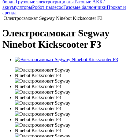
борды
Грузовые электротрициклы
Тяговые АКБ /
аккумуляторы
Робот-пылесос
Газовые баллончики
Прокат и
аренда
-
Электросамокат Segway Ninebot Kickscooter F3
Электросамокат Segway
Ninebot Kickscooter F3