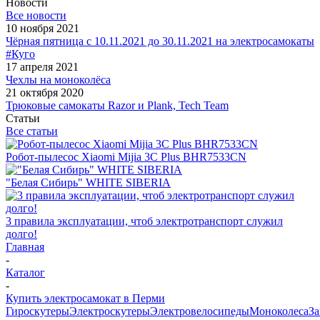
Новости
Все новости
10 ноября 2021
Чёрная пятница с 10.11.2021 до 30.11.2021 на электросамокаты
#Куго
17 апреля 2021
Чехлы на моноколёса
21 октября 2020
Трюковые самокаты Razor и Plank, Tech Team
Статьи
Все статьи
Робот-пылесос Xiaomi Mijia 3C Plus BHR7533CN
"Белая Сибирь" WHITE SIBERIA
3 правила эксплуатации, чтоб электротранспорт служил
долго!
Главная
-
Каталог
-
Купить электросамокат в Перми
Гироскутеры
Электроскутеры
Электровелосипеды
Моноколеса
За