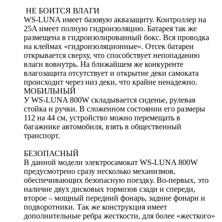
НЕ БОИТСЯ ВЛАГИ
WS-LUNA имеет базовую аквазащиту. Контроллер на
25A имеет полную гидроизоляцию. Батарея так же
размещена в гидроизолированный бокс. Вся проводка
на клеймах «гидроизоляционные». Отсек батареи
открывается сверху, что способствует непопаданию
влаги вовнутрь. На ближайшем же конкуренте
влагозащита отсутствует и открытие деки самоката
происходит через низ деки, что крайне ненадежно.
МОБИЛЬНЫЙ
У WS-LUNA 800W складывается сиденье, рулевая
стойка и ручки. В сложенном состоянии его размеры
112 на 44 см, устройство можно перемещать в
багажнике автомобиля, взять в общественный
транспорт.
БЕЗОПАСНЫЙ
В данной модели электросамокат WS-LUNA 800W
предусмотрено сразу несколько механизмов,
обеспечивающих безопасную поездку. Во-первых, это
наличие двух дисковых тормозов сзади и спереди,
второе – мощный передний фонарь, задние фонари и
подворотники. Так же конструкция имеет
дополнительные ребра жесткости, для более «жесткого»