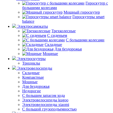
Гироскутер с
большими колесами
Мощный гироскутер
Гироскутеры smart
balance
Электросамокаты
Трехколесные
С сиденьем
С большими колесами
Складные
Для бездорожья
Мощные
Электроскутеры
Трициклы
Электровелосипеды
Складные
Компактные
Мощные
Для бездорожья
Недорогие
С большим запасом хода
Электровелосипеды kugoo
Электровелосипеды xiaomi
С большой грузоподъемностью