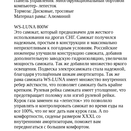
Панель управления: Многофункциональный бортовой
компьютер- лепесток
Тормоза: Дисковые, тросовые
Материал рамы: Алюминий
WS-LUNA 800W
Это самокат, который предназначен для жесткого
использования на дрогах СНГ. Самокат получился
надежным, простым в конструкции и максимально
неприхотливым к погодным условиям. Российские
инженеры улучшили конструкцию самоката, добавив
дополнительную заводскую гидроизоляцию, увеличили
мощность самоката. Так же добавили множество яркого
освещения. Подвеска электросамоката стала надежной,
благодаря утолщённым шокам амортизатора. Так же
рама самоката WS-LUNA имеет множество внутренних
ребер жёсткости, что позволяет самокату быть крайне
крепким. Рулевая рейка самоката имеет утолщение, что
предотвращает поломку или изгиб рулевой рейки.
Курок газа заменен на «лепесток» это позволило
управлять и контролировать самокат во время езды на
все 100%, что не мог дать нам курок газа. А по
комфортности, сиденье размером XXXL со
внутренними амортизаторам, поможет вам
передвигаться с большим комфортом.