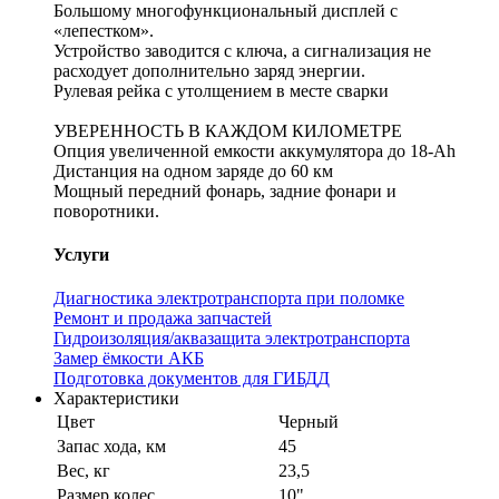
Большому многофункциональный дисплей с
«лепестком».
Устройство заводится с ключа, а сигнализация не
расходует дополнительно заряд энергии.
Рулевая рейка с утолщением в месте сварки
УВЕРЕННОСТЬ В КАЖДОМ КИЛОМЕТРЕ
Опция увеличенной емкости аккумулятора до 18-Ah
Дистанция на одном заряде до 60 км
Мощный передний фонарь, задние фонари и
поворотники.
Услуги
Диагностика электротранспорта при поломке
Ремонт и продажа запчастей
Гидроизоляция/аквазащита электротранспорта
Замер ёмкости АКБ
Подготовка документов для ГИБДД
Характеристики
Цвет
Черный
Запас хода, км
45
Вес, кг
23,5
Размер колес
10"