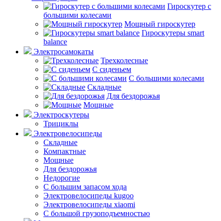
Гироскутер с
большими колесами
Мощный гироскутер
Гироскутеры smart
balance
Электросамокаты
Трехколесные
С сиденьем
С большими колесами
Складные
Для бездорожья
Мощные
Электроскутеры
Трициклы
Электровелосипеды
Складные
Компактные
Мощные
Для бездорожья
Недорогие
С большим запасом хода
Электровелосипеды kugoo
Электровелосипеды xiaomi
С большой грузоподъемностью