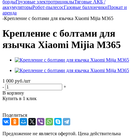
борды
Грузовые электротрициклы
Тяговые АКБ /
аккумуляторы
Робот-пылесос
Газовые баллончики
Прокат и
аренда
-
Крепление с болтами для язычка Xiaomi Mijia M365
Крепление с болтами для
язычка Xiaomi Mijia M365
1 000
руб.
/шт
-
+
В корзину
Купить в 1 клик
Поделиться
Предложение не является офертой. Цена действительна