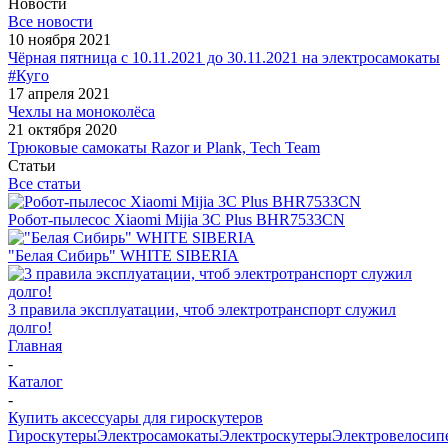
Новости
Все новости
10 ноября 2021
Чёрная пятница с 10.11.2021 до 30.11.2021 на электросамокаты
#Куго
17 апреля 2021
Чехлы на моноколёса
21 октября 2020
Трюковые самокаты Razor и Plank, Tech Team
Статьи
Все статьи
Робот-пылесос Xiaomi Mijia 3C Plus BHR7533CN
"Белая Сибирь" WHITE SIBERIA
3 правила эксплуатации, чтоб электротранспорт служил
долго!
Главная
-
Каталог
-
Купить аксессуары для гироскутеров
Гироскутеры
Электросамокаты
Электроскутеры
Электровелосип