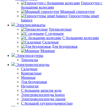
Гироскутер с
большими колесами
Мощный гироскутер
Гироскутеры smart
balance
Электросамокаты
Трехколесные
С сиденьем
С большими колесами
Складные
Для бездорожья
Мощные
Электроскутеры
Трициклы
Электровелосипеды
Складные
Компактные
Мощные
Для бездорожья
Недорогие
С большим запасом хода
Электровелосипеды kugoo
Электровелосипеды xiaomi
С большой грузоподъемностью