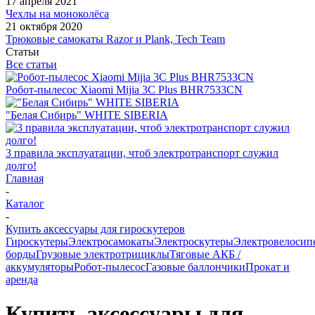
17 апреля 2021
Чехлы на моноколёса
21 октября 2020
Трюковые самокаты Razor и Plank, Tech Team
Статьи
Все статьи
Робот-пылесос Xiaomi Mijia 3C Plus BHR7533CN
"Белая Сибирь" WHITE SIBERIA
3 правила эксплуатации, чтоб электротранспорт служил
долго!
Главная
-
Каталог
-
Купить аксессуары для гироскутеров
Гироскутеры
Электросамокаты
Электроскутеры
Электровелосип
борды
Грузовые электротрициклы
Тяговые АКБ /
аккумуляторы
Робот-пылесос
Газовые баллончики
Прокат и
аренда
Купить аксессуары для